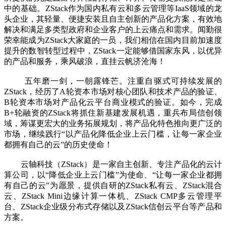
中的基础。ZStack作为国内私有云和多云管理等IaaS领域的龙
头企业，其轻量、便捷安装且自主创新的产品化方案，有效地
解决和满足多类型政府和企业客户的上云痛点和需求。闻勤很
荣幸能成为ZStack大家庭的一员，我们相信在国内目前加速度
提升的数智转型过程中，ZStack一定能够借国家东风，以优异
的产品和服务，乘风破浪，直挂云帆济沧海！
五年磨一剑，一朝露锋芒。注重自驱式可持续发展的
ZStack，经历了A轮资本市场对核心团队和技术产品的验证、
B轮资本市场对产品化云平台商业模式的验证。如今，完成
B+轮融资的ZStack将抓住新基建发展机遇，重兵布局信创领
域，筹谋更宏大的业务拓展规划，将产品化特色推向更广泛的
市场，继续践行“以产品化降低企业上云门槛，让每一家企业
都拥有自己的云”的历史使命！
云轴科技（ZStack）是一家自主创新、专注产品化的云计
算公司，以“降低企业上云门槛”为使命、“让每一家企业都拥
有自己的云”为愿景，提供自研的ZStack私有云、ZStack混合
云、ZStack Mini边缘计算一体机、ZStack CMP多云管理平
台、ZStack企业级分布式存储以及ZStack信创云平台等产品和
方案。