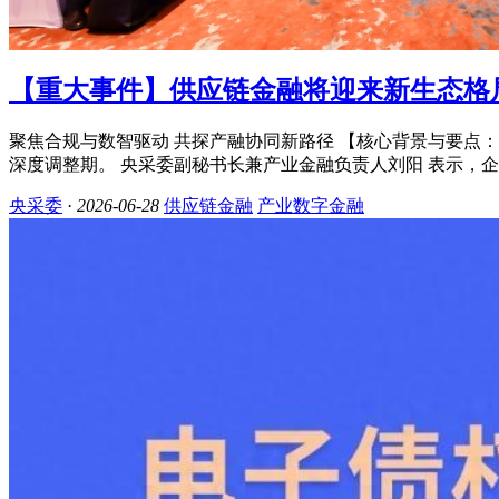
【重大事件】供应链金融将迎来新生态格
聚焦合规与数智驱动 共探产融协同新路径 【核心背景与要点
深度调整期。 央采委副秘书长兼产业金融负责人刘阳 表示，企
央采委
·
2026-06-28
供应链金融
产业数字金融