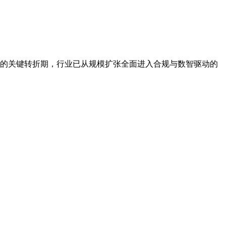
跨越的关键转折期，行业已从规模扩张全面进入合规与数智驱动的