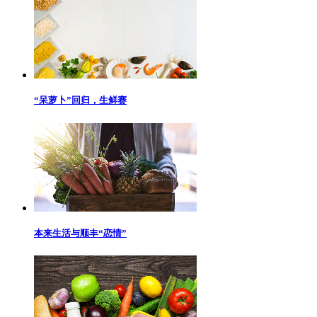
“呆萝卜”回归，生鲜赛
本来生活与顺丰“恋情”